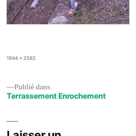
Taille
1944 × 2592
originale
Publié dans
Terrassement Enrochement
Navigation
de
l’article
Laisser un