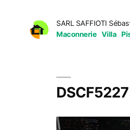
Aller
au
SARL SAFFIOTI Sébast
contenu
Maconnerie
Villa
Pi
DSCF5227