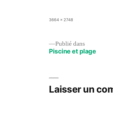
Taille
3664 × 2748
originale
Publié dans
Piscine et plage
Navigation
de
l’article
Laisser un co