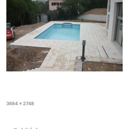
Taille
3664 × 2748
originale