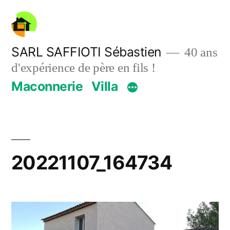
Aller
au
contenu
SARL SAFFIOTI Sébastien
40 ans
d'expérience de père en fils !
Maconnerie
Villa
20221107_164734